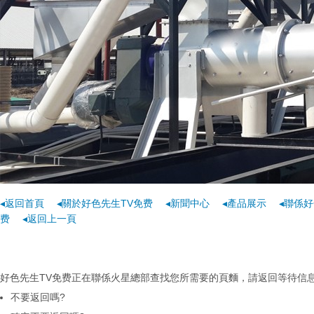
◂返回首頁
◂關於好色先生TV免费
◂新聞中心
◂產品展示
◂聯係好
费
◂返回上一頁
好色先生TV免费正在聯係火星總部查找您所需要的頁麵，請返回等待信息...
不要返回嗎?