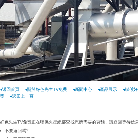
◂返回首頁
◂關於好色先生TV免费
◂新聞中心
◂產品展示
◂聯係好
费
◂返回上一頁
好色先生TV免费正在聯係火星總部查找您所需要的頁麵，請返回等待信息...
不要返回嗎?