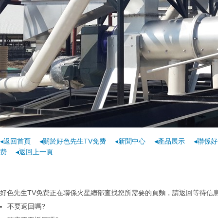
◂返回首頁
◂關於好色先生TV免费
◂新聞中心
◂產品展示
◂聯係好
费
◂返回上一頁
好色先生TV免费正在聯係火星總部查找您所需要的頁麵，請返回等待信息...
不要返回嗎?