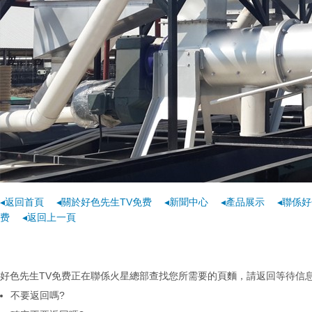
◂返回首頁
◂關於好色先生TV免费
◂新聞中心
◂產品展示
◂聯係好
费
◂返回上一頁
好色先生TV免费正在聯係火星總部查找您所需要的頁麵，請返回等待信息...
不要返回嗎?