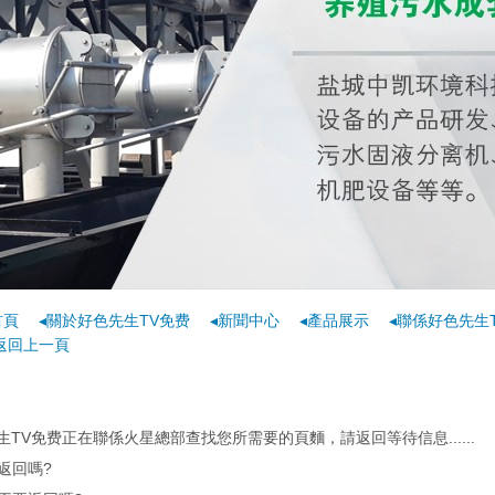
首頁
◂關於好色先生TV免费
◂新聞中心
◂產品展示
◂聯係好色先生
返回上一頁
TV免费正在聯係火星總部查找您所需要的頁麵，請返回等待信息......
返回嗎?