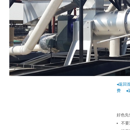
◂返回
费
◂
好色先生
不要