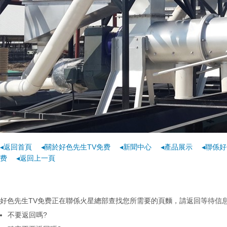
◂返回首頁
◂關於好色先生TV免费
◂新聞中心
◂產品展示
◂聯係好
费
◂返回上一頁
好色先生TV免费正在聯係火星總部查找您所需要的頁麵，請返回等待信息...
不要返回嗎?