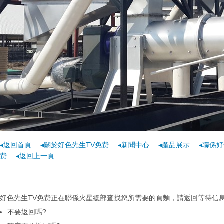
◂返回首頁
◂關於好色先生TV免费
◂新聞中心
◂產品展示
◂聯係好
费
◂返回上一頁
好色先生TV免费正在聯係火星總部查找您所需要的頁麵，請返回等待信息...
不要返回嗎?